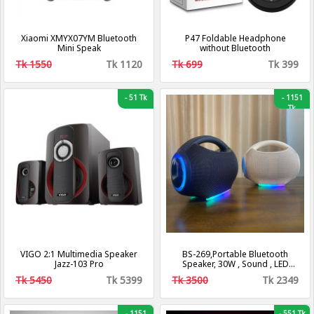
Xiaomi XMYX07YM Bluetooth
P47 Foldable Headphone
Mini Speak
without Bluetooth
Tk 1550
Tk 1120
Tk 699
Tk 399
-
51 Tk
-
1151
Tk
VIGO 2:1 Multimedia Speaker
BS-269,Portable Bluetooth
Jazz-103 Pro
Speaker, 30W , Sound , LED
Speaker
Tk 5450
Tk 5399
Tk 3500
Tk 2349
-
1151
-
551 Tk