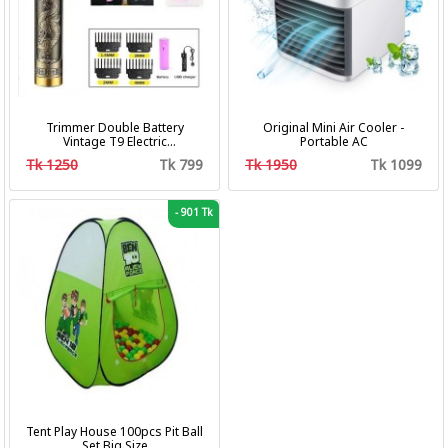
Trimmer Double Battery
Original Mini Air Cooler -
Vintage T9 Electric
Portable AC
Professional Hair Clipper Hair
Tk 1250
Tk 799
Tk 1950
Tk 1099
Cutting Machine Trimmer
-
901 Tk
Tent Play House 100pcs Pit Ball
Set Big Size