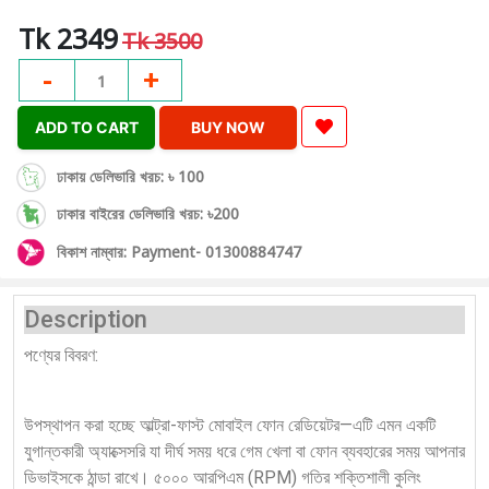
Tk 2349
Tk 3500
-
+
1
ADD TO CART
BUY NOW
ঢাকায় ডেলিভারি খরচ: ৳ 100
ঢাকার বাইরের ডেলিভারি খরচ: ৳200
বিকাশ নাম্বার: Payment- 01300884747
Description
পণ্যের বিবরণ:
উপস্থাপন করা হচ্ছে আল্ট্রা-ফাস্ট মোবাইল ফোন রেডিয়েটর—এটি এমন একটি
যুগান্তকারী অ্যাক্সেসরি যা দীর্ঘ সময় ধরে গেম খেলা বা ফোন ব্যবহারের সময় আপনার
ডিভাইসকে ঠান্ডা রাখে। ৫০০০ আরপিএম (RPM) গতির শক্তিশালী কুলিং