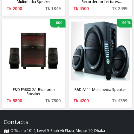
Multimedia Speaker
Recorder for Lectures
Meetings Voice Activated
Tk 2000
Tk 1849
Tk 4500
Tk 2499
Recorder Digital Voice
Recorder with Microphone
16GB Portable Tape Recording
Device with MP3(16GB)
-
1000
-
-199 Tk
Tk
F&D F580X 2:1 Bluetooth
F&D A111 Multimedia Speaker
Speaker
Tk 8800
Tk 7800
Tk 4200
Tk 4399
Contacts
Office no 1014, Level 9, Shah Ali Plaza, Mirpur 10, Dhaka