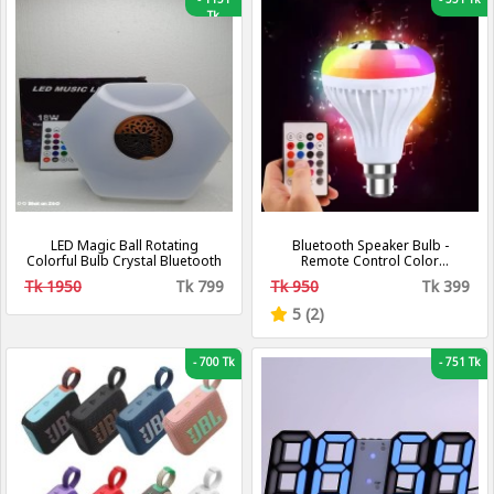
Tk
LED Magic Ball Rotating
Bluetooth Speaker Bulb -
Colorful Bulb Crystal Bluetooth
Remote Control Color
Changing Bulb With Bluetooth
Tk 1950
Tk 799
Tk 950
Tk 399
Speaker - LED Music Bulb
5 (2)
-
700 Tk
-
751 Tk