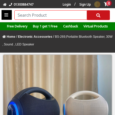
0
/
01300884747
Login
Sign Up
Free Delivery
Buy 1 get 1 Free
Cashback
Virtual Products
/
/
Home
Electronic Accessories
BS-269,Portable Bluetooth Speaker, 30W
, Sound , LED Speaker