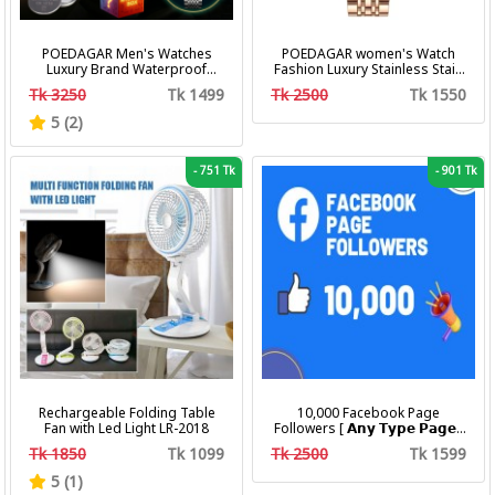
POEDAGAR Men's Watches
POEDAGAR women's Watch
Luxury Brand Waterproof
Fashion Luxury Stainless Stain
Calendar Luminous Steel Band
Business Quartz Watches
Tk 3250
Tk 1499
Tk 2500
Tk 1550
Wrist Watches Fashion
Waterproof Luminous Week
Business Men's Quartz
Date women's Wristwatch
5 (2)
Watches
-
751 Tk
-
901 Tk
Rechargeable Folding Table
10,000 Facebook Page
Fan with Led Light LR-2018
Followers [ 𝗔𝗻𝘆 𝗧𝘆𝗽𝗲 𝗣𝗮𝗴𝗲 ]
[ Non Drop ][ 10k-20k/Day ][
Tk 1850
Tk 1099
Tk 2500
Tk 1599
R30 ]
5 (1)