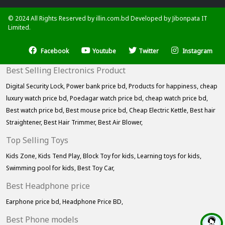
© 2024 All Rights Reserved by illin.com.bd Developed by
Jibonpata IT
Limited.
Facebook
Youtube
Twitter
Instagram
Best Selling Electronics Product
Digital Security Lock,
Power bank price bd,
Products for happiness,
cheap
luxury watch price bd,
Poedagar watch price bd,
cheap watch price bd,
Best watch price bd,
Best mouse price bd,
Cheap Electric Kettle,
Best hair
Straightener,
Best Hair Trimmer,
Best Air Blower,
Top Selling Toys
Kids Zone,
Kids Tend Play,
Block Toy for kids,
Learning toys for kids,
Swimming pool for kids,
Best Toy Car,
Best Headphone price
Earphone price bd,
Headphone Price BD,
Best Phone models