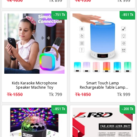
Tk 1650
Tk 899
Tk 1550
Tk 999
Headset Gamer Gift
-
751 Tk
-
851 Tk
Kids Karaoke Microphone
Smart Touch Lamp
Speaker Machine Toy
Rechargeable Table Lamp
Dimmable LED Night Light with
Tk 1550
Tk 799
Tk 1850
Tk 999
Wireless Bluetooth Speaker
and Alarm Clock Screen, Multi-
Color Changing
-
851 Tk
-
200 Tk