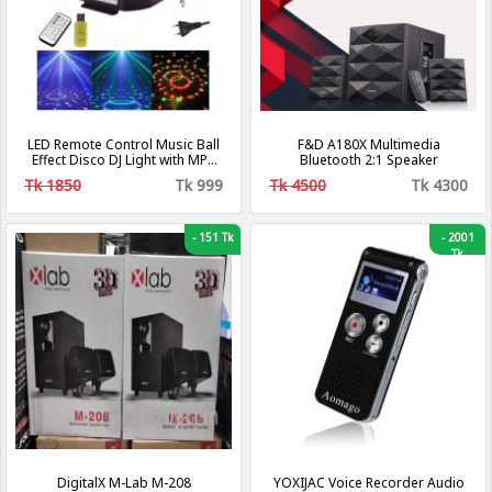
LED Remote Control Music Ball
F&D A180X Multimedia
Effect Disco DJ Light with MP3
Bluetooth 2:1 Speaker
Function bluetooth and
Tk 1850
Tk 999
Tk 4500
Tk 4300
pendrive
-
151 Tk
-
2001
Tk
DigitalX M-Lab M-208
YOXIJAC Voice Recorder Audio