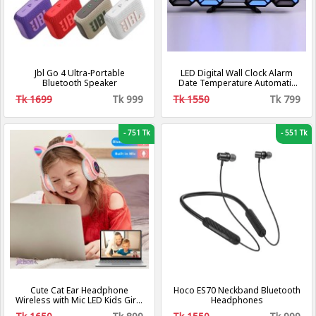
Jbl Go 4 Ultra-Portable
LED Digital Wall Clock Alarm
Bluetooth Speaker
Date Temperature Automatic
Backlight Table Desktop
Tk 1699
Tk 999
Tk 1550
Tk 799
-
751 Tk
-
551 Tk
Cute Cat Ear Headphone
Hoco ES70 Neckband Bluetooth
Wireless with Mic LED Kids Girls
Headphones
Stereo Phone Music Bluetooth