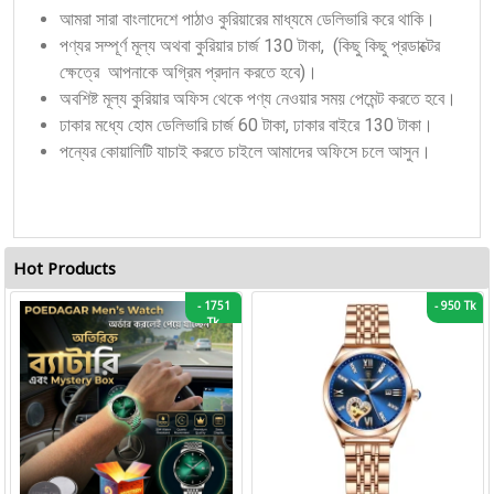
আমরা সারা বাংলাদেশে পাঠাও কুরিয়ারের মাধ্যমে ডেলিভারি করে থাকি।
পণ্যর সম্পূর্ণ মূল্য অথবা কুরিয়ার চার্জ 130 টাকা, (কিছু কিছু প্রডাক্টের
ক্ষেত্রে আপনাকে অগ্রিম প্রদান করতে হবে)।
অবশিষ্ট মূল্য কুরিয়ার অফিস থেকে পণ্য নেওয়ার সময় পেমেন্ট করতে হবে।
ঢাকার মধ্যে হোম ডেলিভারি চার্জ 60 টাকা, ঢাকার বাইরে 130 টাকা।
পন্যের কোয়ালিটি যাচাই করতে চাইলে আমাদের অফিসে চলে আসুন।
Hot Products
-
1751
-
950 Tk
Tk