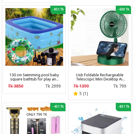
-
851 Tk
-
600 Tk
130 cm Swimming pool baby
Usb Foldable Rechargeable
square bathtub for play and
Telescopic Mini Desktop Air
bath with pumper & Ring
Fan 3 In 1 Camping Portable
Tk 3850
Tk 2999
Tk 1399
Tk 799
Battery Fan
5 (1)
-
451 Tk
-
851 Tk